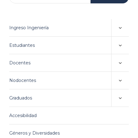
Ingreso Ingeniería
Estudiantes
Docentes
Nodocentes
acebook
Graduados
inkedin
nstagram
Accesibilidad
ouTube
Géneros y Diversidades