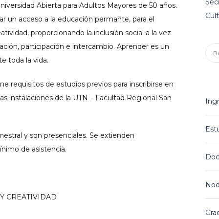
Secr
ersidad Abierta para Adultos Mayores de 50 años.
Cult
tar un acceso a la educación permante, para el
atividad, proporcionando la inclusión social a la vez
ción, participación e intercambio. Aprender es un
Bus
e toda la vida.
 requisitos de estudios previos para inscribirse en
las instalaciones de la UTN – Facultad Regional San
Ing
Est
mestral y son presenciales. Se extienden
nimo de asistencia.
Doc
Nod
 Y CREATIVIDAD
Gra