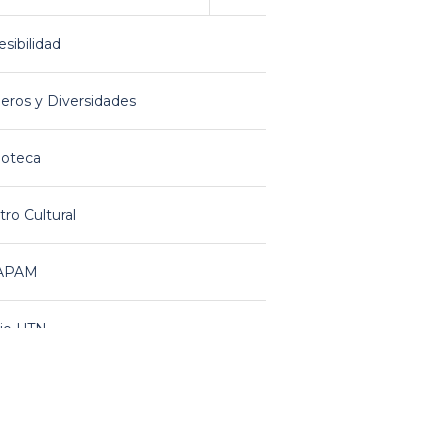
sibilidad
eros y Diversidades
ioteca
ro Cultural
APAM
io UTN
rones