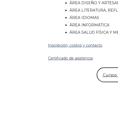
ÁREA DISEÑO Y ARTESA
ÁREA LITERATURA, REF
ÁREA IDIOMAS
ÁREA INFORMÁTICA
ÁREA SALUD FÍSICA Y 
acebook
Inscripción, costos y contacto
inkedin
Certificado de asistencia
nstagram
ouTube
Cursos 