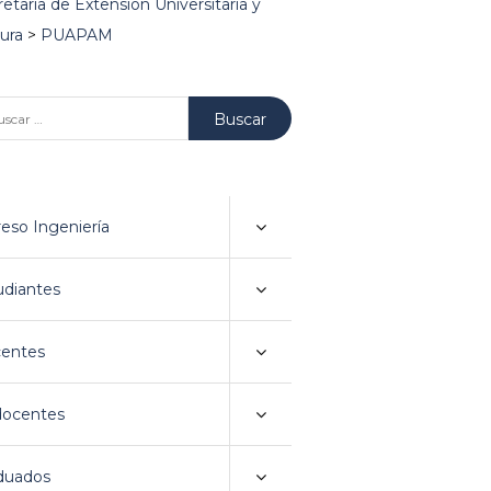
etaría de Extensión Universitaria y
ura
>
PUAPAM
car:
reso Ingeniería
udiantes
entes
ocentes
duados