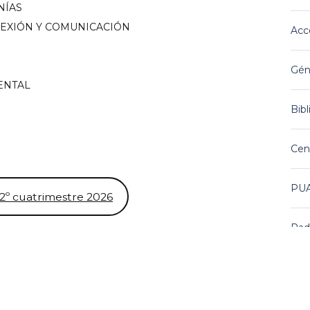
NÍAS
LEXIÓN Y COMUNICACIÓN
Acce
Gén
MENTAL
Bibl
Cent
PU
2º cuatrimestre 2026
Rad
Pad