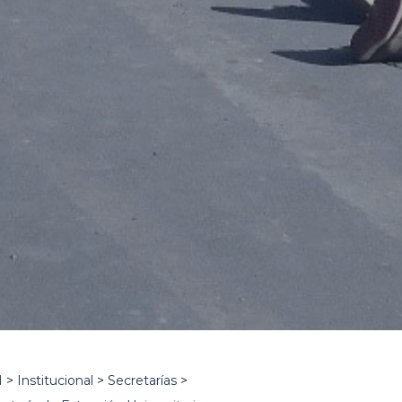
N
>
Institucional
>
Secretarías
>