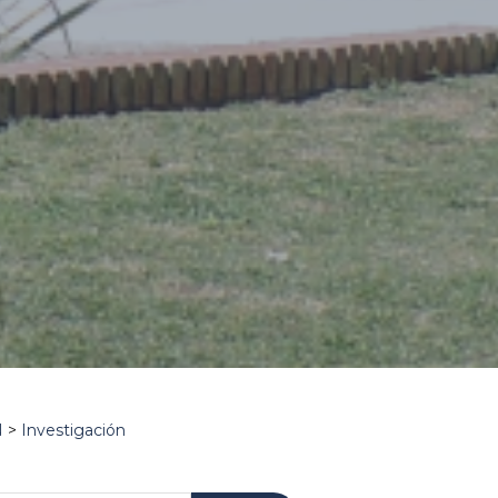
n
N
>
Investigación