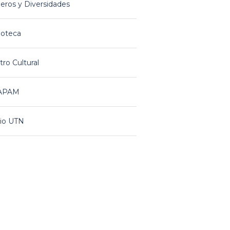
eros y Diversidades
ioteca
ro Cultural
APAM
io UTN
rones
TRANET