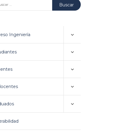
car:
reso Ingeniería
udiantes
entes
ocentes
duados
sibilidad