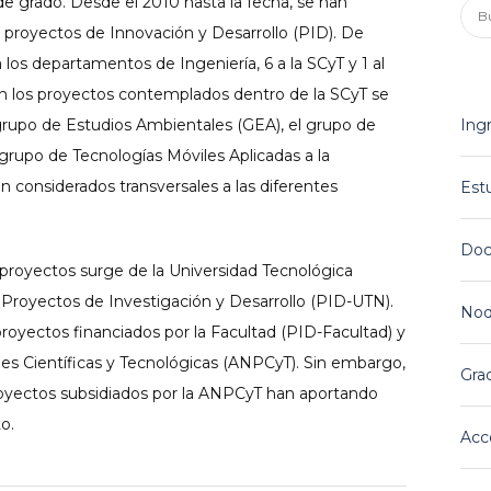
 de grado. Desde el 2010 hasta la fecha, se han
Bus
6 proyectos de Innovación y Desarrollo (PID). De
 los departamentos de Ingeniería, 6 a la SCyT y 1 al
n los proyectos contemplados dentro de la SCyT se
 grupo de Estudios Ambientales (GEA), el grupo de
Ing
grupo de Tecnologías Móviles Aplicadas a la
considerados transversales a las diferentes
Est
Doc
 proyectos surge de la Universidad Tecnológica
Proyectos de Investigación y Desarrollo (PID-UTN).
Nod
royectos financiados por la Facultad (PID-Facultad) y
es Científicas y Tecnológicas (ANPCyT). Sin embargo,
Gra
oyectos subsidiados por la ANPCyT han aportando
o.
Acce