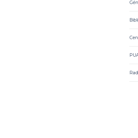
Gén
Bibl
Cent
PU
Rad
Pad
IN