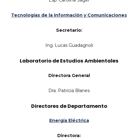
Esp. Carolina Sager
Tecnologías de la Información y Comunicaciones
Secretario:
Ing. Lucas Guadagnoli
Laboratorio de Estudios Ambientales
Directora General
Dra. Patricia Blanes
acebook
Directores de Departamento
inkedin
nstagram
Energía Eléctrica
ouTube
Directora: