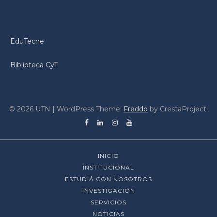
EduTecne
Biblioteca CyT
© 2026 UTN
|
WordPress Theme:
Freddo
by CrestaProject.
Facebook
Linkedin
Instagram
YouTube
acebook
INICIO
inkedin
INSTITUCIONAL
ESTUDIÁ CON NOSOTROS
nstagram
INVESTIGACIÓN
ouTube
SERVICIOS
NOTICIAS